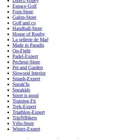
Direct-Volley
Espace Golf
Foot-Store
Galop-Store
Golf and co
Handball-Store
House of Rugby
La sellerie de Maé
Made in Paradis
On-Fight
Padel-Expert
Pecheur-Store
Pet and Garden
Slowood Interior
Smash-Expert
Sneak'In
Sneakids
Sport is good
Training-Fit
Trek-Expert
Triathlon-Expert
TripNBikers
Vélo-Store
Winter-Expert