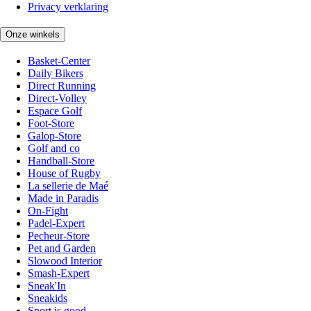
Privacy verklaring
Onze winkels
Basket-Center
Daily Bikers
Direct Running
Direct-Volley
Espace Golf
Foot-Store
Galop-Store
Golf and co
Handball-Store
House of Rugby
La sellerie de Maé
Made in Paradis
On-Fight
Padel-Expert
Pecheur-Store
Pet and Garden
Slowood Interior
Smash-Expert
Sneak'In
Sneakids
Sport is good