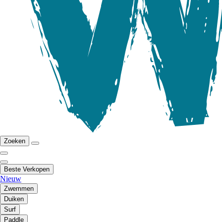
Zoeken
Beste Verkopen
Nieuw
Zwemmen
Duiken
Surf
Paddle