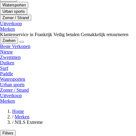
Watersporten
Urban sports
Zomer / Strand
Uitverkoop
Merken
Klantenservice in Frankrijk
Veilig betalen
Gemakkelijk retourneren
Zoeken
Beste Verkopen
Nieuw
Zwemmen
Duiken
Surf
Paddle
Watersporten
Urban sports
Zomer / Strand
Uitverkoop
Merken
Home
/
Merken
/
NILS Extreme
Filters