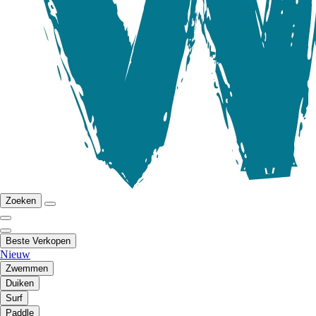
Zoeken
Beste Verkopen
Nieuw
Zwemmen
Duiken
Surf
Paddle