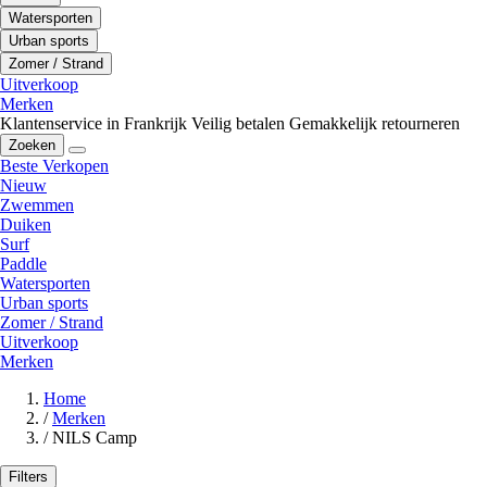
Watersporten
Urban sports
Zomer / Strand
Uitverkoop
Merken
Klantenservice in Frankrijk
Veilig betalen
Gemakkelijk retourneren
Zoeken
Beste Verkopen
Nieuw
Zwemmen
Duiken
Surf
Paddle
Watersporten
Urban sports
Zomer / Strand
Uitverkoop
Merken
Home
/
Merken
/
NILS Camp
Filters