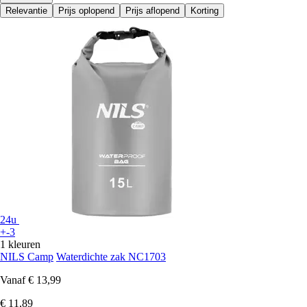
Relevantie
Prijs oplopend
Prijs aflopend
Korting
24u
+-3
1 kleuren
NILS Camp
Waterdichte zak NC1703
Vanaf
€ 13,99
€ 11,89