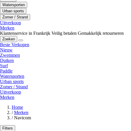
Watersporten
Urban sports
Zomer / Strand
Uitverkoop
Merken
Klantenservice in Frankrijk
Veilig betalen
Gemakkelijk retourneren
Zoeken
Beste Verkopen
Nieuw
Zwemmen
Duiken
Surf
Paddle
Watersporten
Urban sports
Zomer / Strand
Uitverkoop
Merken
Home
/
Merken
/
Navicom
Filters