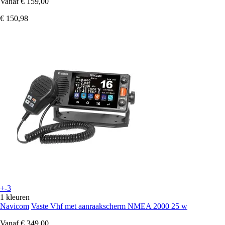
Vanaf
€ 159,00
€ 150,98
+-3
1 kleuren
Navicom
Vaste Vhf met aanraakscherm NMEA 2000 25 w
Vanaf
€ 349,00