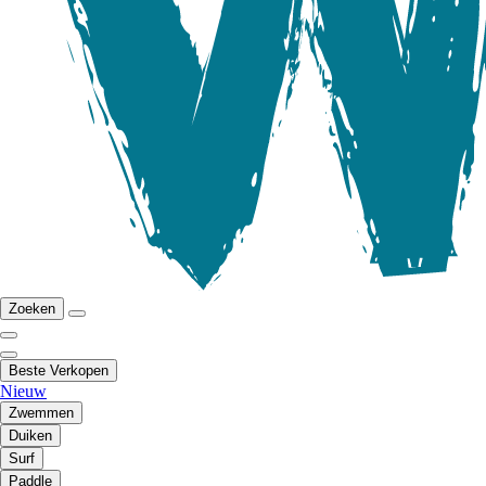
Zoeken
Beste Verkopen
Nieuw
Zwemmen
Duiken
Surf
Paddle