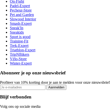
On-Fight
Padel-Expert
Pecheur-Store
Pet and Garden
Slowood Interior
Smash-Expert
Sneak'In
Sneakids
Sport is good
Training-Fit
Trek-Expert
Triathlon-Expert
TripNBikers
Vélo-Store
Winter-Expert
Abonneer je op onze nieuwsbrief
Profiteer van 10% korting door je aan te melden voor onze nieuwsbrief
Aanmelden
Blijf verbonden
Volg ons op sociale media