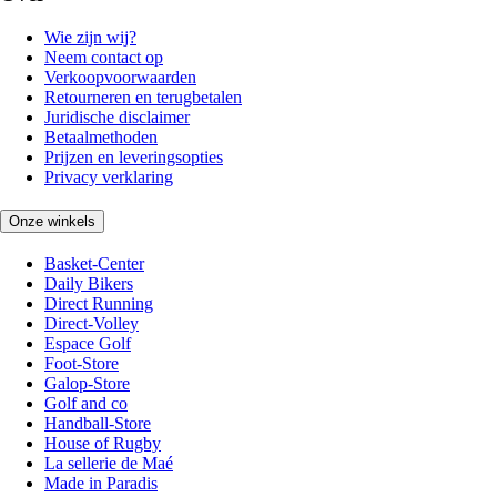
Wie zijn wij?
Neem contact op
Verkoopvoorwaarden
Retourneren en terugbetalen
Juridische disclaimer
Betaalmethoden
Prijzen en leveringsopties
Privacy verklaring
Onze winkels
Basket-Center
Daily Bikers
Direct Running
Direct-Volley
Espace Golf
Foot-Store
Galop-Store
Golf and co
Handball-Store
House of Rugby
La sellerie de Maé
Made in Paradis