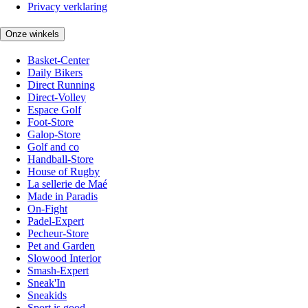
Privacy verklaring
Onze winkels
Basket-Center
Daily Bikers
Direct Running
Direct-Volley
Espace Golf
Foot-Store
Galop-Store
Golf and co
Handball-Store
House of Rugby
La sellerie de Maé
Made in Paradis
On-Fight
Padel-Expert
Pecheur-Store
Pet and Garden
Slowood Interior
Smash-Expert
Sneak'In
Sneakids
Sport is good