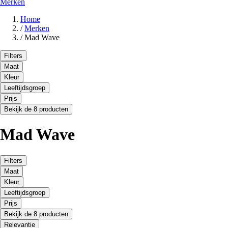
Merken
Home
/
Merken
/
Mad Wave
Filters
Maat
Kleur
Leeftijdsgroep
Prijs
Bekijk de 8 producten
Mad Wave
Filters
Maat
Kleur
Leeftijdsgroep
Prijs
Bekijk de 8 producten
Relevantie