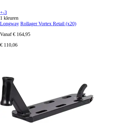
+-3
1 kleuren
Longway
Rollager Vortex Retail (x20)
Vanaf
€ 164,95
€ 110,06