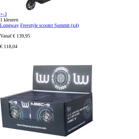
+-3
1 kleuren
Longway
Freestyle scooter Summit (x4)
Vanaf
€ 139,95
€ 118,04