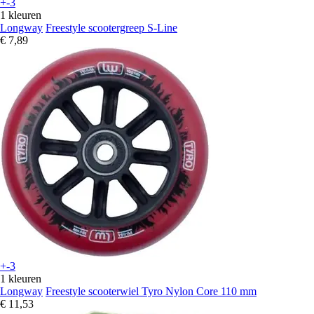
+-3
1 kleuren
Longway
Freestyle scootergreep S-Line
€ 7,89
+-3
1 kleuren
Longway
Freestyle scooterwiel Tyro Nylon Core 110 mm
€ 11,53