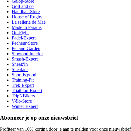
Galop-Store
Golf and co
Handball-Store
House of Rugby
La sellerie de Maé
Made in Paradis
On-Fight
Padel-Expert
Pecheur-Store
Pet and Garden
Slowood Interior
Smash-Expert
Sneak'In
Sneakids
Sport is good
Training-Fit
Trek-Expert
Triathlon-Expert
TripNBikers
Vélo-Store
Winter-Expert
Abonneer je op onze nieuwsbrief
Profiteer van 10% korting door je aan te melden voor onze nieuwsbrief