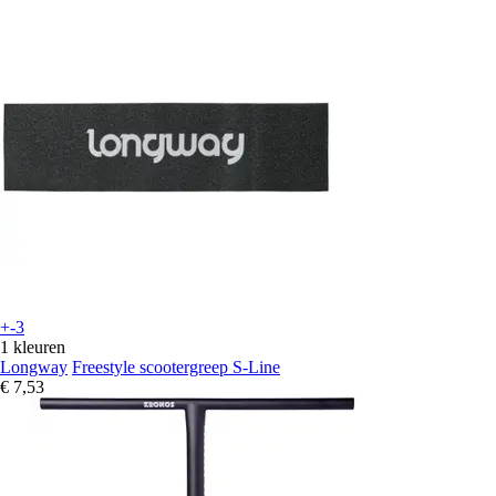
+-3
1 kleuren
Longway
Freestyle scootergreep S-Line
€ 7,53