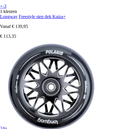
+-3
1 kleuren
Longway
Freestyle step dek Kaiza+
Vanaf
€ 139,95
€ 113,35
24u