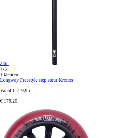
24u
+-3
1 kleuren
Longway
Freestyle step stuur Kronos
Vanaf
€ 219,95
€ 176,20