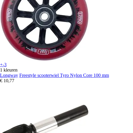
+-3
1 kleuren
Longway
Freestyle scooterwiel Tyro Nylon Core 100 mm
€ 10,77