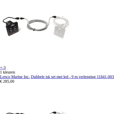
+-3
1 kleuren
Lenco Marine Inc.
Dubbele isk set met led - 9 m verlenging 11841-003
€ 285,00