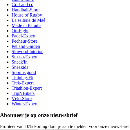
Golf and co
Handball-Store
House of Rugby
La sellerie de Maé
Made in Paradis
On-Fight
Padel-Expert
Pecheur-Store
Pet and Garden
Slowood Interior
Smash-Expert
Sneak'In
Sneakids
Sport is good
Training-Fit
Trek-Expert
Triathlon-Expert
TripNBikers
Vélo-Store
Winter-Expert
Abonneer je op onze nieuwsbrief
Profiteer van 10% korting door je aan te melden voor onze nieuwsbrief