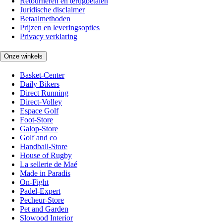
Retourneren en terugbetalen
Juridische disclaimer
Betaalmethoden
Prijzen en leveringsopties
Privacy verklaring
Onze winkels
Basket-Center
Daily Bikers
Direct Running
Direct-Volley
Espace Golf
Foot-Store
Galop-Store
Golf and co
Handball-Store
House of Rugby
La sellerie de Maé
Made in Paradis
On-Fight
Padel-Expert
Pecheur-Store
Pet and Garden
Slowood Interior