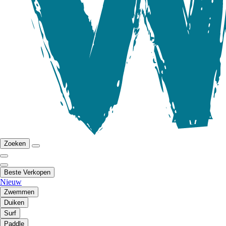
Zoeken
Beste Verkopen
Nieuw
Zwemmen
Duiken
Surf
Paddle