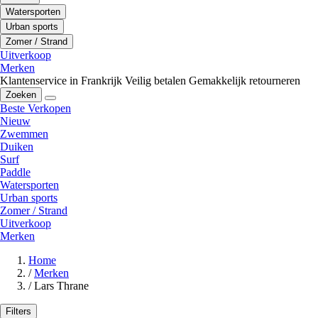
Watersporten
Urban sports
Zomer / Strand
Uitverkoop
Merken
Klantenservice in Frankrijk
Veilig betalen
Gemakkelijk retourneren
Zoeken
Beste Verkopen
Nieuw
Zwemmen
Duiken
Surf
Paddle
Watersporten
Urban sports
Zomer / Strand
Uitverkoop
Merken
Home
/
Merken
/
Lars Thrane
Filters