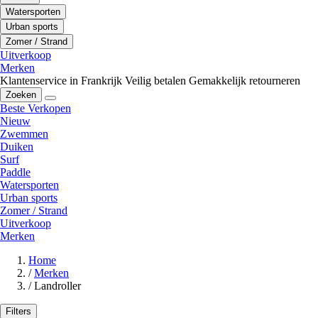
Watersporten
Urban sports
Zomer / Strand
Uitverkoop
Merken
Klantenservice in Frankrijk
Veilig betalen
Gemakkelijk retourneren
Zoeken
Beste Verkopen
Nieuw
Zwemmen
Duiken
Surf
Paddle
Watersporten
Urban sports
Zomer / Strand
Uitverkoop
Merken
Home
/
Merken
/
Landroller
Filters