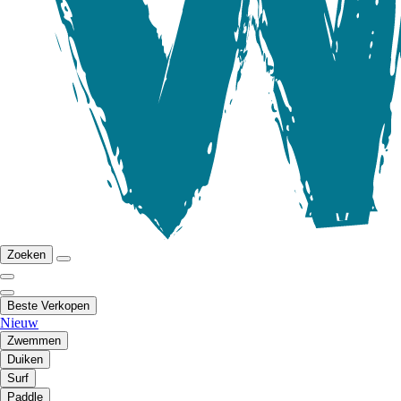
Zoeken
Beste Verkopen
Nieuw
Zwemmen
Duiken
Surf
Paddle