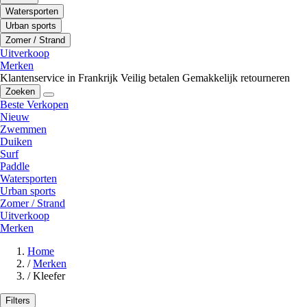
Watersporten
Urban sports
Zomer / Strand
Uitverkoop
Merken
Klantenservice in Frankrijk
Veilig betalen
Gemakkelijk retourneren
Zoeken
Beste Verkopen
Nieuw
Zwemmen
Duiken
Surf
Paddle
Watersporten
Urban sports
Zomer / Strand
Uitverkoop
Merken
Home
/
Merken
/
Kleefer
Filters