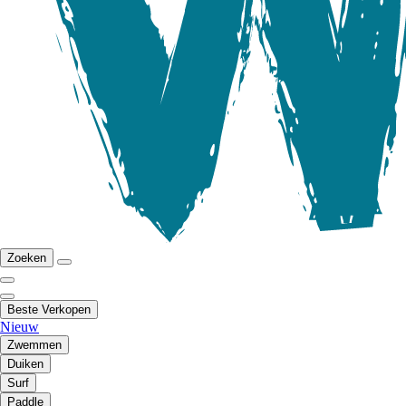
Zoeken
Beste Verkopen
Nieuw
Zwemmen
Duiken
Surf
Paddle