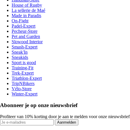
House of Rugby
La sellerie de Maé
Made in Paradis
On-Fight
Padel-Expert
Pecheur-Store
Pet and Garden
Slowood Interior
Smash-Expert
Sneak'In
Sneakids
Sport is good
Training-Fit
Trek-Expert
Triathlon-Expert
TripNBikers
Vélo-Store
Winter-Expert
Abonneer je op onze nieuwsbrief
Profiteer van 10% korting door je aan te melden voor onze nieuwsbrief
Aanmelden