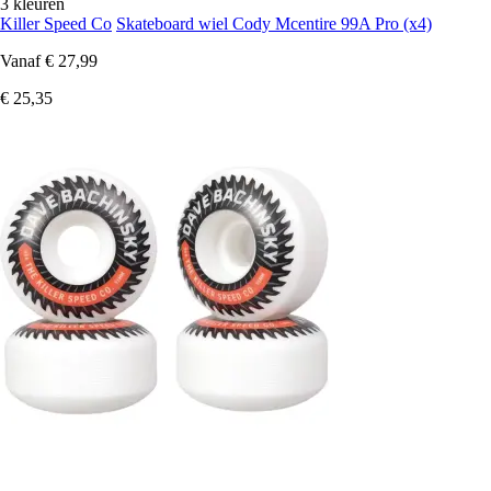
3 kleuren
Killer Speed Co
Skateboard wiel Cody Mcentire 99A Pro (x4)
Vanaf
€ 27,99
€ 25,35