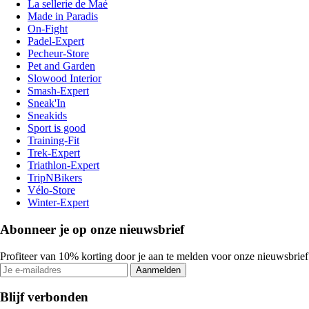
La sellerie de Maé
Made in Paradis
On-Fight
Padel-Expert
Pecheur-Store
Pet and Garden
Slowood Interior
Smash-Expert
Sneak'In
Sneakids
Sport is good
Training-Fit
Trek-Expert
Triathlon-Expert
TripNBikers
Vélo-Store
Winter-Expert
Abonneer je op onze nieuwsbrief
Profiteer van 10% korting door je aan te melden voor onze nieuwsbrief
Aanmelden
Blijf verbonden