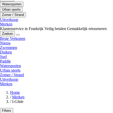
Watersporten
Urban sports
Zomer / Strand
Uitverkoop
Merken
Klantenservice in Frankrijk
Veilig betalen
Gemakkelijk retourneren
Zoeken
Beste Verkopen
Nieuw
Zwemmen
Duiken
Surf
Paddle
Watersporten
Urban sports
Zomer / Strand
Uitverkoop
Merken
Home
/
Merken
/
I-Glide
Filters