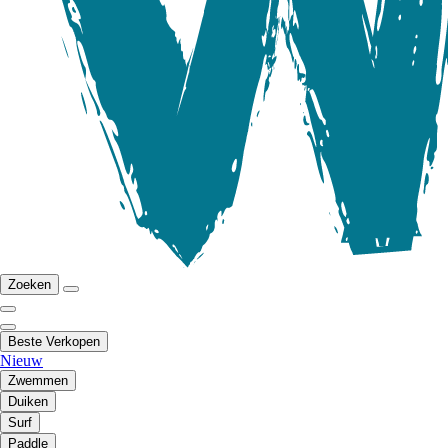
Zoeken
Beste Verkopen
Nieuw
Zwemmen
Duiken
Surf
Paddle