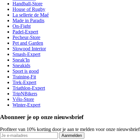
Handball-Store
House of Rugby
La sellerie de Maé
Made in Paradis
On-Fight
Padel-Expert
Pecheur-Store
Pet and Garden
Slowood Interior
Smash-Expert
Sneak'In
Sneakids
Sport is good
Training-Fit
Trek-Expert
Triathlon-Expert
TripNBikers
Vélo-Store
Winter-Expert
Abonneer je op onze nieuwsbrief
Profiteer van 10% korting door je aan te melden voor onze nieuwsbrief
Aanmelden