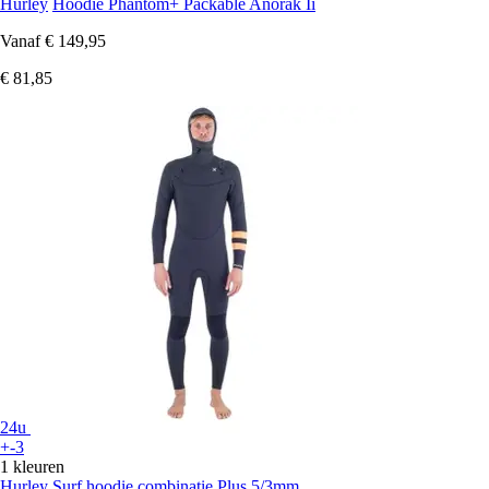
Hurley
Hoodie Phantom+ Packable Anorak Ii
Vanaf
€ 149,95
€ 81,85
24u
+-3
1 kleuren
Hurley
Surf hoodie combinatie Plus 5/3mm