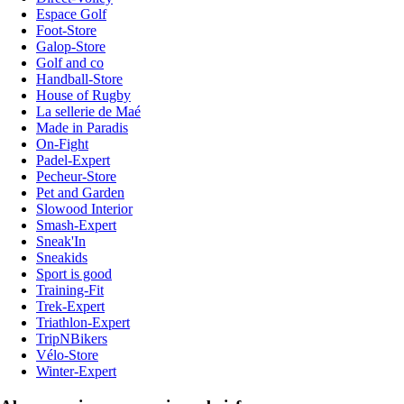
Espace Golf
Foot-Store
Galop-Store
Golf and co
Handball-Store
House of Rugby
La sellerie de Maé
Made in Paradis
On-Fight
Padel-Expert
Pecheur-Store
Pet and Garden
Slowood Interior
Smash-Expert
Sneak'In
Sneakids
Sport is good
Training-Fit
Trek-Expert
Triathlon-Expert
TripNBikers
Vélo-Store
Winter-Expert