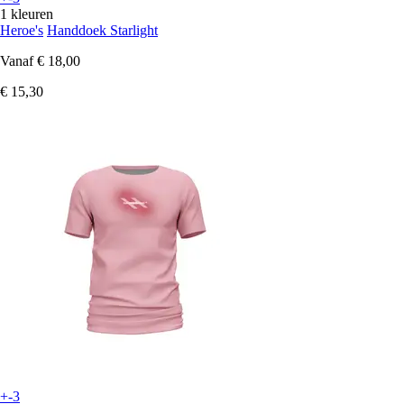
1 kleuren
Heroe's
Handdoek Starlight
Vanaf
€ 18,00
€ 15,30
+-3