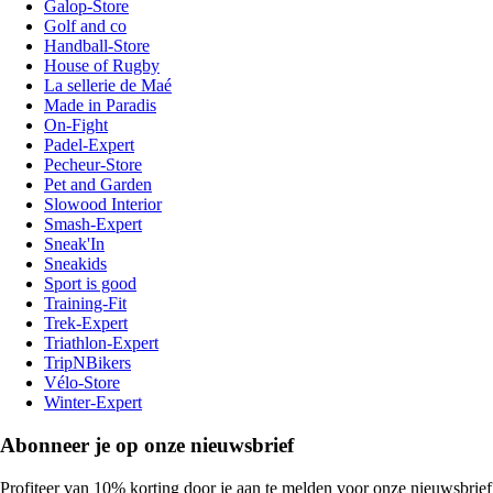
Galop-Store
Golf and co
Handball-Store
House of Rugby
La sellerie de Maé
Made in Paradis
On-Fight
Padel-Expert
Pecheur-Store
Pet and Garden
Slowood Interior
Smash-Expert
Sneak'In
Sneakids
Sport is good
Training-Fit
Trek-Expert
Triathlon-Expert
TripNBikers
Vélo-Store
Winter-Expert
Abonneer je op onze nieuwsbrief
Profiteer van 10% korting door je aan te melden voor onze nieuwsbrief