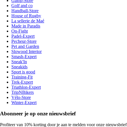
Galop-Store
Golf and co
Handball-Store
House of Rugby
La sellerie de Maé
Made in Paradis
On-Fight
Padel-Expert
Pecheur-Store
Pet and Garden
Slowood Interior
Smash-Expert
Sneak'In
Sneakids
Sport is good
Training-Fit
Trek-Expert
Triathlon-Expert
TripNBikers
Vélo-Store
Winter-Expert
Abonneer je op onze nieuwsbrief
Profiteer van 10% korting door je aan te melden voor onze nieuwsbrief