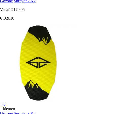
Gozone
Surfplank K2
Vanaf
€ 179,95
€ 169,10
+-3
1 kleuren
Gozone
Surfplank K2