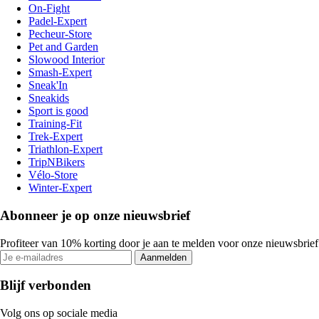
On-Fight
Padel-Expert
Pecheur-Store
Pet and Garden
Slowood Interior
Smash-Expert
Sneak'In
Sneakids
Sport is good
Training-Fit
Trek-Expert
Triathlon-Expert
TripNBikers
Vélo-Store
Winter-Expert
Abonneer je op onze nieuwsbrief
Profiteer van 10% korting door je aan te melden voor onze nieuwsbrief
Aanmelden
Blijf verbonden
Volg ons op sociale media