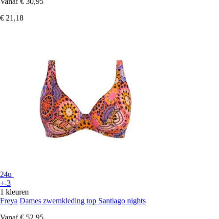
Vanaf
€ 30,95
€ 21,18
24u
+-3
1 kleuren
Freya
Dames zwemkleding top Santiago nights
Vanaf
€ 52,95