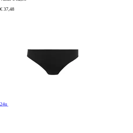
€ 37,48
24u