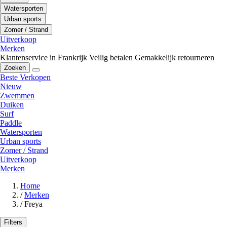
Watersporten
Urban sports
Zomer / Strand
Uitverkoop
Merken
Klantenservice in Frankrijk
Veilig betalen
Gemakkelijk retourneren
Zoeken
Beste Verkopen
Nieuw
Zwemmen
Duiken
Surf
Paddle
Watersporten
Urban sports
Zomer / Strand
Uitverkoop
Merken
Home
/
Merken
/
Freya
Filters