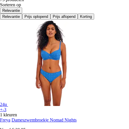
Sorteren op
Relevantie
Relevantie
Prijs oplopend
Prijs aflopend
Korting
24u
+-3
1 kleuren
Freya
Dameszwembroekje Nomad Nights