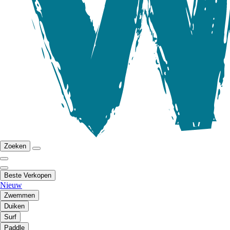
Zoeken
Beste Verkopen
Nieuw
Zwemmen
Duiken
Surf
Paddle