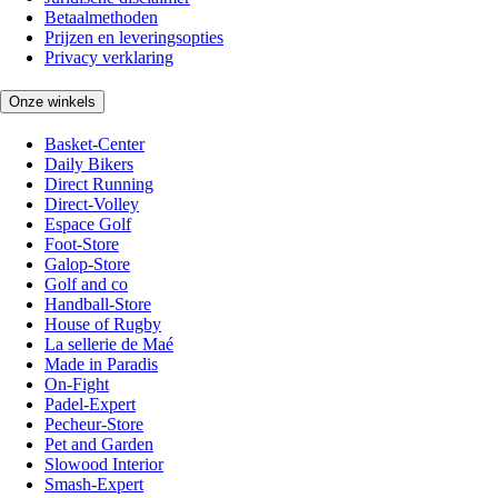
Betaalmethoden
Prijzen en leveringsopties
Privacy verklaring
Onze winkels
Basket-Center
Daily Bikers
Direct Running
Direct-Volley
Espace Golf
Foot-Store
Galop-Store
Golf and co
Handball-Store
House of Rugby
La sellerie de Maé
Made in Paradis
On-Fight
Padel-Expert
Pecheur-Store
Pet and Garden
Slowood Interior
Smash-Expert