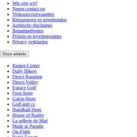
Wie zijn wij?
Neem contact op
Verkoopvoorwaarden
Retourneren en terugbetalen
Juridische disclaimer
Betaalmethoden
Prijzen en leveringsopties
Privacy verklaring
Onze winkels
Basket-Center
Daily Bikers
Direct Running
Direct-Volley
Espace Golf
Foot-Store
Galop-Store
Golf and co
Handball-Store
House of Rugby
La sellerie de Maé
Made in Paradis
On-Fight