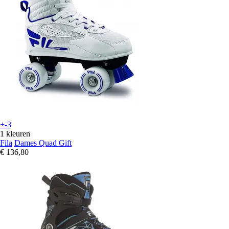
+-3
1 kleuren
Fila
Dames Quad Gift
€ 136,80