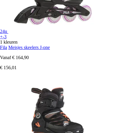
24u
+-3
1 kleuren
Fila
Meisjes skeelers J-one
Vanaf
€ 164,90
€ 156,01