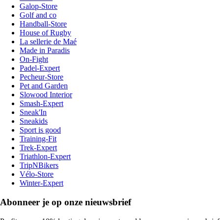
Galop-Store
Golf and co
Handball-Store
House of Rugby
La sellerie de Maé
Made in Paradis
On-Fight
Padel-Expert
Pecheur-Store
Pet and Garden
Slowood Interior
Smash-Expert
Sneak'In
Sneakids
Sport is good
Training-Fit
Trek-Expert
Triathlon-Expert
TripNBikers
Vélo-Store
Winter-Expert
Abonneer je op onze nieuwsbrief