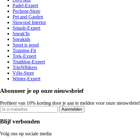
Padel-Expert
Pecheur-Store
Pet and Garden
Slowood Interior
Smash-Expert
Sneak'In
Sneakids
Sport is good
Training-Fit
Trek-Expert
Triathlon-Expert
TripNBikers
Vélo-Store
Winter-Expert
Abonneer je op onze nieuwsbrief
Profiteer van 10% korting door je aan te melden voor onze nieuwsbrief
Aanmelden
Blijf verbonden
Volg ons op sociale media