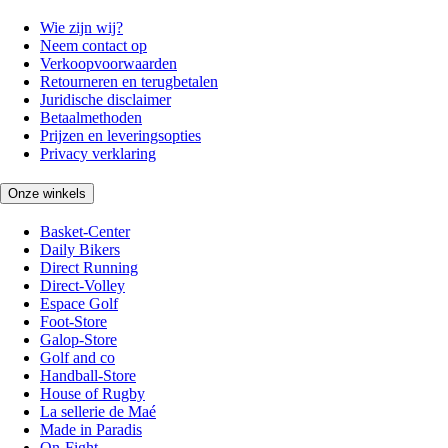
Wie zijn wij?
Neem contact op
Verkoopvoorwaarden
Retourneren en terugbetalen
Juridische disclaimer
Betaalmethoden
Prijzen en leveringsopties
Privacy verklaring
Onze winkels
Basket-Center
Daily Bikers
Direct Running
Direct-Volley
Espace Golf
Foot-Store
Galop-Store
Golf and co
Handball-Store
House of Rugby
La sellerie de Maé
Made in Paradis
On-Fight