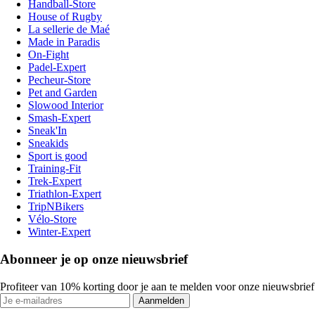
Handball-Store
House of Rugby
La sellerie de Maé
Made in Paradis
On-Fight
Padel-Expert
Pecheur-Store
Pet and Garden
Slowood Interior
Smash-Expert
Sneak'In
Sneakids
Sport is good
Training-Fit
Trek-Expert
Triathlon-Expert
TripNBikers
Vélo-Store
Winter-Expert
Abonneer je op onze nieuwsbrief
Profiteer van 10% korting door je aan te melden voor onze nieuwsbrief
Aanmelden