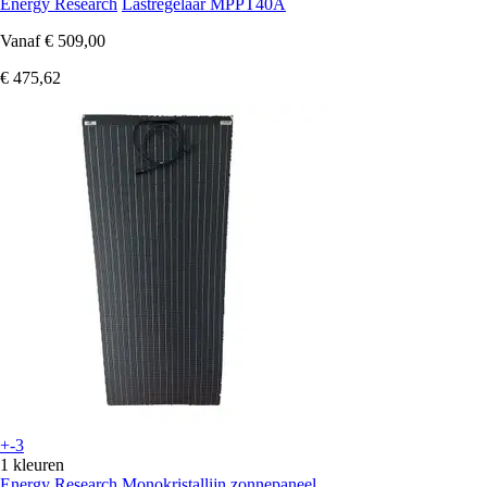
Energy Research
Lastregelaar MPPT40A
Vanaf
€ 509,00
€ 475,62
+-3
1 kleuren
Energy Research
Monokristallijn zonnepaneel