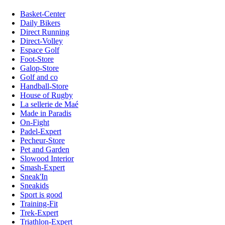
Basket-Center
Daily Bikers
Direct Running
Direct-Volley
Espace Golf
Foot-Store
Galop-Store
Golf and co
Handball-Store
House of Rugby
La sellerie de Maé
Made in Paradis
On-Fight
Padel-Expert
Pecheur-Store
Pet and Garden
Slowood Interior
Smash-Expert
Sneak'In
Sneakids
Sport is good
Training-Fit
Trek-Expert
Triathlon-Expert