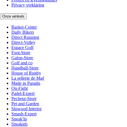
Privacy verklaring
Onze winkels
Basket-Center
Daily Bikers
Direct Running
Direct-Volley
Espace Golf
Foot-Store
Galop-Store
Golf and co
Handball-Store
House of Rugby
La sellerie de Maé
Made in Paradis
On-Fight
Padel-Expert
Pecheur-Store
Pet and Garden
Slowood Interior
Smash-Expert
Sneak'In
Sneakids