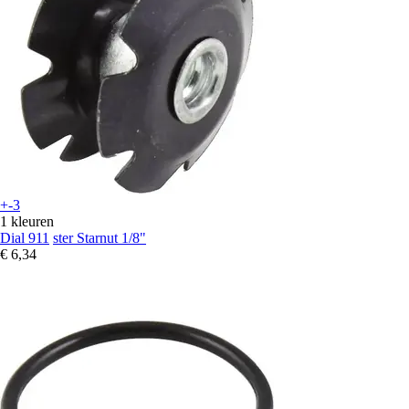
+-3
1 kleuren
Dial 911
ster Starnut 1/8"
€ 6,34