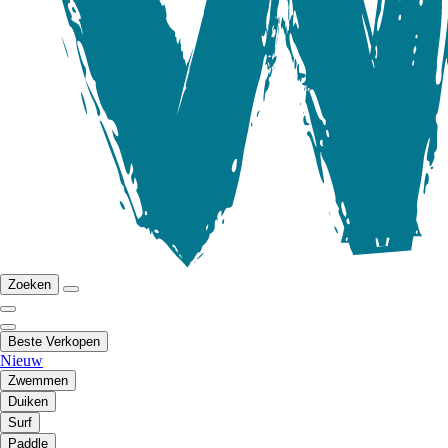
Zoeken
Beste Verkopen
Nieuw
Zwemmen
Duiken
Surf
Paddle