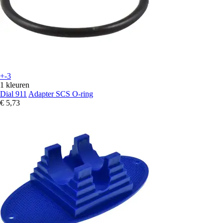
+-3
1 kleuren
Dial 911
Adapter SCS O-ring
€ 5,73