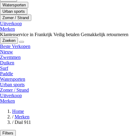
Watersporten
Urban sports
Zomer / Strand
Uitverkoop
Merken
Klantenservice in Frankrijk
Veilig betalen
Gemakkelijk retourneren
Zoeken
Beste Verkopen
Nieuw
Zwemmen
Duiken
Surf
Paddle
Watersporten
Urban sports
Zomer / Strand
Uitverkoop
Merken
Home
/
Merken
/
Dial 911
Filters