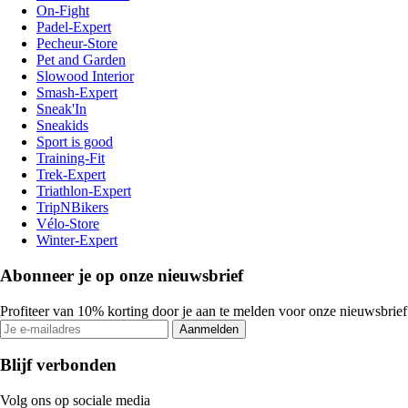
On-Fight
Padel-Expert
Pecheur-Store
Pet and Garden
Slowood Interior
Smash-Expert
Sneak'In
Sneakids
Sport is good
Training-Fit
Trek-Expert
Triathlon-Expert
TripNBikers
Vélo-Store
Winter-Expert
Abonneer je op onze nieuwsbrief
Profiteer van 10% korting door je aan te melden voor onze nieuwsbrief
Aanmelden
Blijf verbonden
Volg ons op sociale media