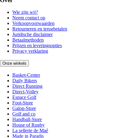
Over
Wie zijn wij?
Neem contact op
Verkoopvoorwaarden
Retourneren en terugbetalen
Juridische disclaimer
Betaalmethoden
Prijzen en leveringsopties
Privacy verklaring
Onze winkels
Basket-Center
Daily Bikers
Direct Running
Direct-Volley
Espace Golf
Foot-Store
Galop-Store
Golf and co
Handball-Store
House of Rugby
La sellerie de Maé
Made in Paradis