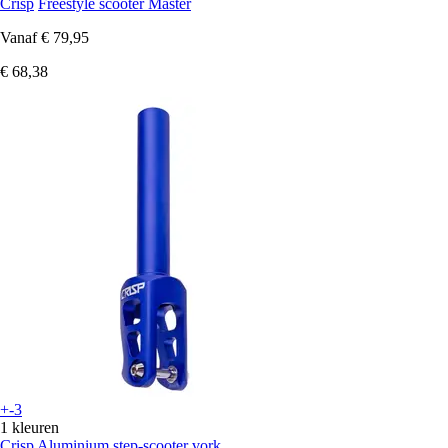
Crisp
Freestyle scooter Master
Vanaf
€ 79,95
€ 68,38
+-3
1 kleuren
Crisp
Aluminium step-scooter vork