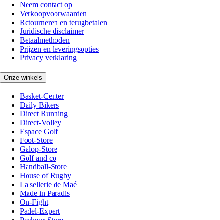
Neem contact op
Verkoopvoorwaarden
Retourneren en terugbetalen
Juridische disclaimer
Betaalmethoden
Prijzen en leveringsopties
Privacy verklaring
Onze winkels
Basket-Center
Daily Bikers
Direct Running
Direct-Volley
Espace Golf
Foot-Store
Galop-Store
Golf and co
Handball-Store
House of Rugby
La sellerie de Maé
Made in Paradis
On-Fight
Padel-Expert
Pecheur-Store