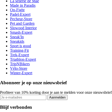
La sellerie de Maé
Made in Paradis
On-Fight
Padel-Expert
Pecheur-Store
Pet and Garden
Slowood Interior
Smash-Expert
Sneak'In
Sneakids
Sport is good
Training-Fit
Trek-Expert
Triathlon-Expert
TripNBikers
Vélo-Store
Winter-Expert
Abonneer je op onze nieuwsbrief
Profiteer van 10% korting door je aan te melden voor onze nieuwsbrief
Aanmelden
Blijf verbonden