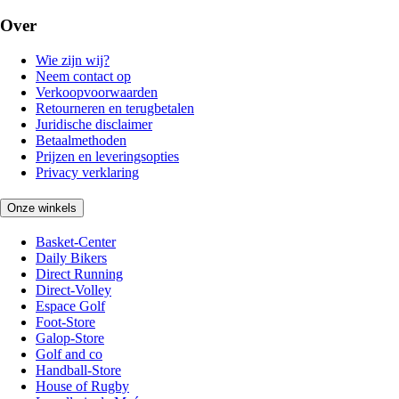
Over
Wie zijn wij?
Neem contact op
Verkoopvoorwaarden
Retourneren en terugbetalen
Juridische disclaimer
Betaalmethoden
Prijzen en leveringsopties
Privacy verklaring
Onze winkels
Basket-Center
Daily Bikers
Direct Running
Direct-Volley
Espace Golf
Foot-Store
Galop-Store
Golf and co
Handball-Store
House of Rugby