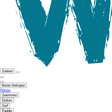
Zoeken
Beste Verkopen
Nieuw
Zwemmen
Duiken
Surf
Paddle