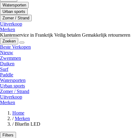
Watersporten
Urban sports
Zomer / Strand
Uitverkoop
Merken
Klantenservice in Frankrijk
Veilig betalen
Gemakkelijk retourneren
Zoeken
Beste Verkopen
Nieuw
Zwemmen
Duiken
Surf
Paddle
Watersporten
Urban sports
Zomer / Strand
Uitverkoop
Merken
Home
/
Merken
/
Bluefin LED
Filters