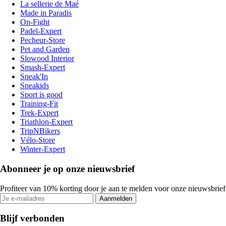
La sellerie de Maé
Made in Paradis
On-Fight
Padel-Expert
Pecheur-Store
Pet and Garden
Slowood Interior
Smash-Expert
Sneak'In
Sneakids
Sport is good
Training-Fit
Trek-Expert
Triathlon-Expert
TripNBikers
Vélo-Store
Winter-Expert
Abonneer je op onze nieuwsbrief
Profiteer van 10% korting door je aan te melden voor onze nieuwsbrief
Aanmelden
Blijf verbonden