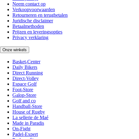
Neem contact op
Verkoopvoorwaarden
Retourneren en terugbetalen
Juridische disclaimer
Betaalmethoden
Prijzen en leveringsopties
Privacy verklaring
Onze winkels
Basket-Center
Daily Bikers
Direct Running
Direct-Volley
Espace Golf
Foot-Store
Galop-Store
Golf and co
Handball-Store
House of Rugby
La sellerie de Maé
Made in Paradis
On-Fight
Padel-Expert