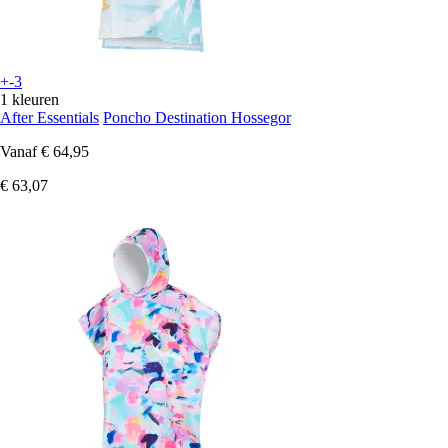
+-3
1 kleuren
After Essentials
Poncho Destination Hossegor
Vanaf
€ 64,95
€ 63,07