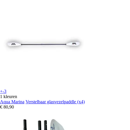
+-3
1 kleuren
Aqua Marina
Verstelbaar glasvezelpaddle (x4)
€ 80,90