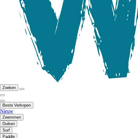
Zoeken
Beste Verkopen
Nieuw
Zwemmen
Duiken
Surf
Paddle