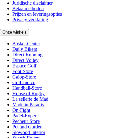
Juridische disclaimer
Betaalmethoden
Prijzen en leveringsopties
Privacy verklaring
Onze winkels
Basket-Center
Daily Bikers
Direct Running
Direct-Volley
Espace Golf
Foot-Store
Galop-Store
Golf and co
Handball-Store
House of Rugby
La sellerie de Maé
Made in Paradis
On-Fight
Padel-Expert
Pecheur-Store
Pet and Garden
Slowood Interior
Smash-Expert