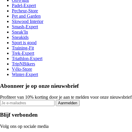
On-Fight
Padel-Expert
Pecheur-Store
Pet and Garden
Slowood Interior
Smash-Expert
Sneak'In
Sneakids
Sport is good
Training-Fit
Trek-Expert
Triathlon-Expert
TripNBikers
Vélo-Store
Winter-Expert
Abonneer je op onze nieuwsbrief
Profiteer van 10% korting door je aan te melden voor onze nieuwsbrief
Aanmelden
Blijf verbonden
Volg ons op sociale media