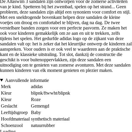
De Altaswim 3 sandalen zijn ontworpen voor de zomerse activiteiten
van je kind. Spetteren bij het zwembad, spelen op het strand... Geen
probleem, deze sandalen zijn altijd een synoniem voor comfort en stijl.
Met een sneldrogende bovenkant helpen deze sandalen de kleine
voetjes om droog en comfortabel te blijven, dag na dag. De twee
verstelbare banden zorgen voor een perfecte pasvorm. Ze maken het
ook voor kinderen gemakkelijk om ze aan en uit te trekken, zelfs
tijdens het spelen. Het gedurfde adidas logo op de zijkant van deze
sandalen valt op: het is zeker dat het kleurrijke ontwerp de kinderen zal
aanspreken. Voor ouders is er ook veel te waarderen aan de praktische
kant en de klassieke uitstraling. Tot slot, dankzij de constructie die
geschikt is voor buitenoppervlakken, zijn deze sandalen een
uitnodiging om te genieten van zomerse avonturen. Met deze sandalen
kunnen kinderen van elk moment genieten en plezier maken.
Aanvullende informatie
Merk
adidas
Kleur
blipnk/ftwwht/blipnk
Kleur
Roze
Geslacht
Gemengd
Leeftijdsgroep
Baby
Hoofdmateriaal
synthetisch materiaal
Schoenzool
natuurrubber
Loading...