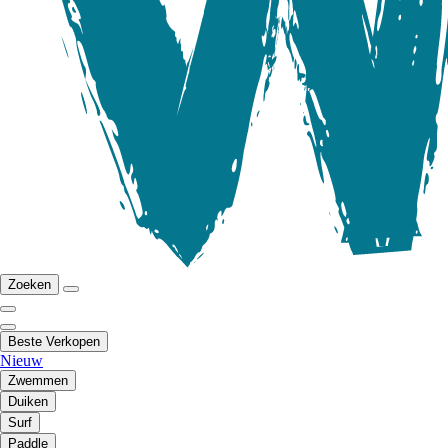
Zoeken
Beste Verkopen
Nieuw
Zwemmen
Duiken
Surf
Paddle