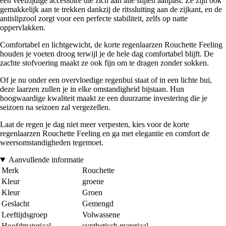
een veelzijdige accessoire die zich aan alle stijlen aanpast. Ze zijn ook
gemakkelijk aan te trekken dankzij de ritssluiting aan de zijkant, en de
antislipzool zorgt voor een perfecte stabiliteit, zelfs op natte
oppervlakken.
Comfortabel en lichtgewicht, de korte regenlaarzen Rouchette Feeling
houden je voeten droog terwijl je de hele dag comfortabel blijft. De
zachte stofvoering maakt ze ook fijn om te dragen zonder sokken.
Of je nu onder een overvloedige regenbui staat of in een lichte bui,
deze laarzen zullen je in elke omstandigheid bijstaan. Hun
hoogwaardige kwaliteit maakt ze een duurzame investering die je
seizoen na seizoen zal vergezellen.
Laat de regen je dag niet meer verpesten, kies voor de korte
regenlaarzen Rouchette Feeling en ga met elegantie en comfort de
weersomstandigheden tegemoet.
Aanvullende informatie
Merk
Rouchette
Kleur
groene
Kleur
Groen
Geslacht
Gemengd
Leeftijdsgroep
Volwassene
Hoofdmateriaal
synthetisch materiaal