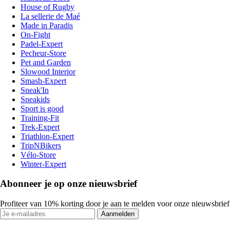
House of Rugby
La sellerie de Maé
Made in Paradis
On-Fight
Padel-Expert
Pecheur-Store
Pet and Garden
Slowood Interior
Smash-Expert
Sneak'In
Sneakids
Sport is good
Training-Fit
Trek-Expert
Triathlon-Expert
TripNBikers
Vélo-Store
Winter-Expert
Abonneer je op onze nieuwsbrief
Profiteer van 10% korting door je aan te melden voor onze nieuwsbrief
Aanmelden