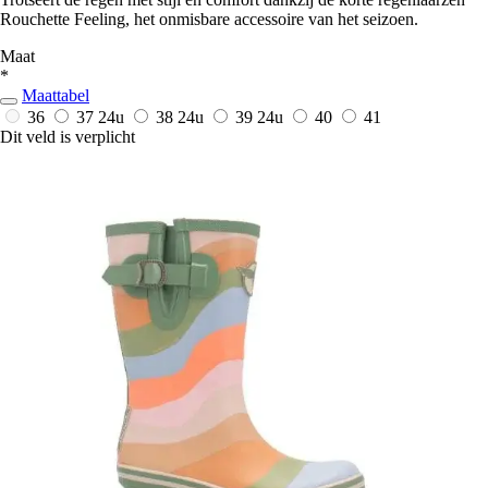
Rouchette Feeling, het onmisbare accessoire van het seizoen.
Maat
*
Maattabel
36
37
24u
38
24u
39
24u
40
41
Dit veld is verplicht