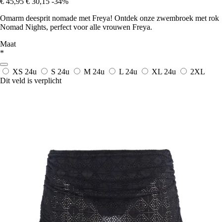
€ 45,95
€ 30,15
-34%
Omarm deesprit nomade met Freya! Ontdek onze zwembroek met rok
Nomad Nights, perfect voor alle vrouwen Freya.
Maat
*
XS
24u
S
24u
M
24u
L
24u
XL
24u
2XL
Dit veld is verplicht