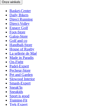
Onze winkels
Basket-Center
Daily Bikers
Direct Running
Direct-Volley
Espace Golf
Foot-Store
Galop-Store
Golf and co
Handball-Store
House of Rugby
La sellerie de Maé
Made in Paradis
On-Fight
Padel-Expert
Pecheur-Store
Pet and Garden
Slowood Interior
Smash-Expert
Sneak'In
Sneakids
Sport is good
Training-Fit
Trek-Expert