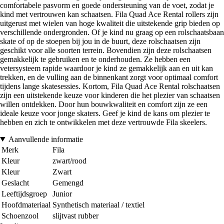
comfortabele pasvorm en goede ondersteuning van de voet, zodat je
kind met vertrouwen kan schaatsen. Fila Quad Ace Rental rollers zijn
uitgerust met wielen van hoge kwaliteit die uitstekende grip bieden op
verschillende ondergronden. Of je kind nu graag op een rolschaatsbaan
skate of op de stoepen bij jou in de buurt, deze rolschaatsen zijn
geschikt voor alle soorten terrein. Bovendien zijn deze rolschaatsen
gemakkelijk te gebruiken en te onderhouden. Ze hebben een
vetersysteem rapide waardoor je kind ze gemakkelijk aan en uit kan
trekken, en de vulling aan de binnenkant zorgt voor optimaal comfort
tijdens lange skatesessies. Kortom, Fila Quad Ace Rental rolschaatsen
zijn een uitstekende keuze voor kinderen die het plezier van schaatsen
willen ontdekken. Door hun bouwkwaliteit en comfort zijn ze een
ideale keuze voor jonge skaters. Geef je kind de kans om plezier te
hebben en zich te ontwikkelen met deze vertrouwde Fila skeelers.
Aanvullende informatie
Merk
Fila
Kleur
zwart/rood
Kleur
Zwart
Geslacht
Gemengd
Leeftijdsgroep
Junior
Hoofdmateriaal
Synthetisch materiaal / textiel
Schoenzool
slijtvast rubber