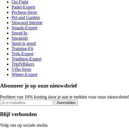
On-Fight
Padel-Expert
Pecheur-Store
Pet and Garden
Slowood Interior
Smash-Expert
Sneak'In
Sneakids
Sport is good
Training-Fit
Trek-Expert
Triathlon-Expert
TripNBikers
Vélo-Store
Winter-Expert
Abonneer je op onze nieuwsbrief
Profiteer van 10% korting door je aan te melden voor onze nieuwsbrief
Aanmelden
Blijf verbonden
Volg ons op sociale media