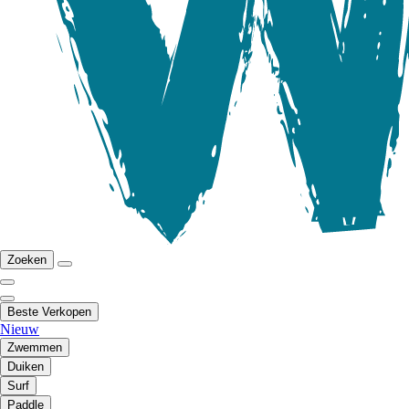
Zoeken
Beste Verkopen
Nieuw
Zwemmen
Duiken
Surf
Paddle