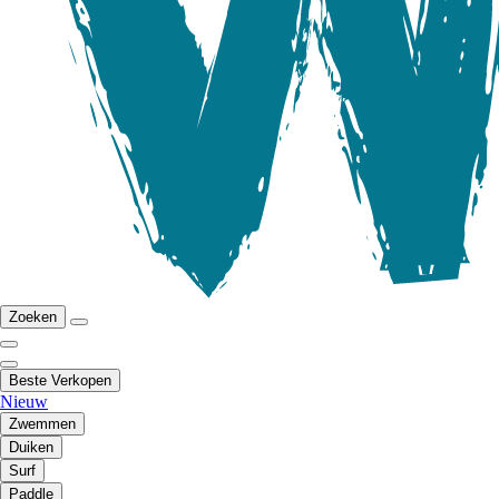
Zoeken
Beste Verkopen
Nieuw
Zwemmen
Duiken
Surf
Paddle