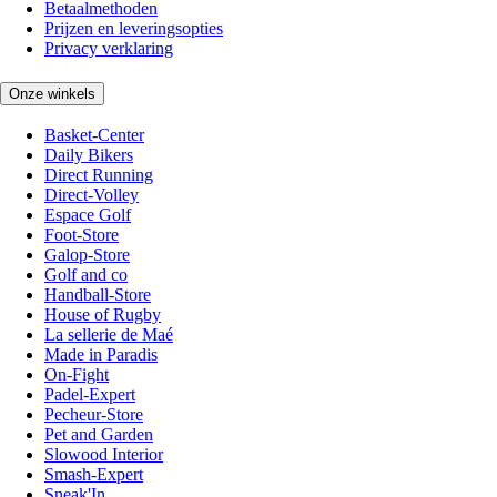
Betaalmethoden
Prijzen en leveringsopties
Privacy verklaring
Onze winkels
Basket-Center
Daily Bikers
Direct Running
Direct-Volley
Espace Golf
Foot-Store
Galop-Store
Golf and co
Handball-Store
House of Rugby
La sellerie de Maé
Made in Paradis
On-Fight
Padel-Expert
Pecheur-Store
Pet and Garden
Slowood Interior
Smash-Expert
Sneak'In