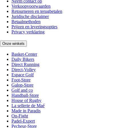
Neem contact op
Verkoopvoorwaarden
Retourneren en terugbetalen
Juridische disclaimer
Betaalmethoden
Prijzen en leveringsopties
Privacy verklaring
Onze winkels
Basket-Center
Daily Bikers
Direct Running
Direct-Volley
Espace Golf
Foot-Store
Galop-Store
Golf and co
Handball-Store
House of Rugby
La sellerie de Maé
Made in Paradis
On-Fight
Padel-Expert
Pecheur-Store