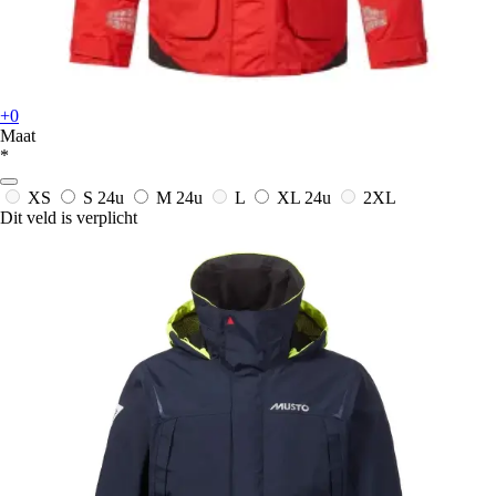
+0
Maat
*
XS
S
24u
M
24u
L
XL
24u
2XL
Dit veld is verplicht