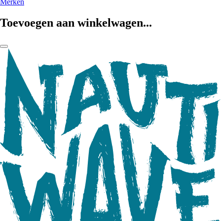
Merken
Toevoegen aan winkelwagen...