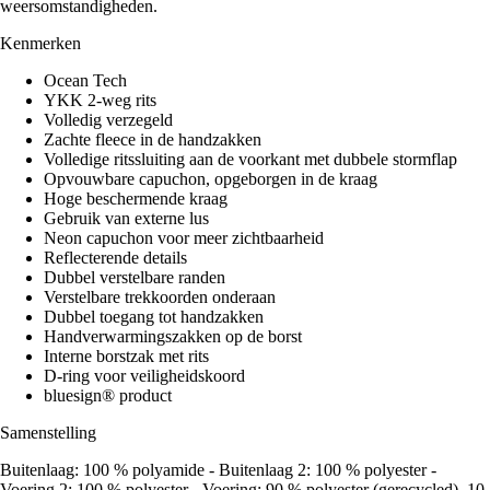
weersomstandigheden.
Kenmerken
Ocean Tech
YKK 2-weg rits
Volledig verzegeld
Zachte fleece in de handzakken
Volledige ritssluiting aan de voorkant met dubbele stormflap
Opvouwbare capuchon, opgeborgen in de kraag
Hoge beschermende kraag
Gebruik van externe lus
Neon capuchon voor meer zichtbaarheid
Reflecterende details
Dubbel verstelbare randen
Verstelbare trekkoorden onderaan
Dubbel toegang tot handzakken
Handverwarmingszakken op de borst
Interne borstzak met rits
D-ring voor veiligheidskoord
bluesign® product
Samenstelling
Buitenlaag: 100 % polyamide - Buitenlaag 2: 100 % polyester -
Voering 2: 100 % polyester - Voering: 90 % polyester (gerecycled), 10