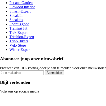
Pet and Garden
Slowood Interior
Smash-Expert
Sneak'In
Sneakids
Sport is good
Training-Fit
Trek-Expert
Triathlon-Expert
TripNBikers
Vélo-Store
Winter-Expert
Abonneer je op onze nieuwsbrief
Profiteer van 10% korting door je aan te melden voor onze nieuwsbrief
Aanmelden
Blijf verbonden
Volg ons op sociale media