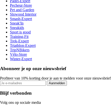
Padel-Expert
Pecheur-Store
Pet and Garden
Slowood Interior
Smash-Expert
Sneak'In
Sneakids
Sport is good
Training-Fit
Trek-Expert
Triathlon-Expert
TripNBikers
Vélo-Store
Winter-Expert
Abonneer je op onze nieuwsbrief
Profiteer van 10% korting door je aan te melden voor onze nieuwsbrief
Aanmelden
Blijf verbonden
Volg ons op sociale media