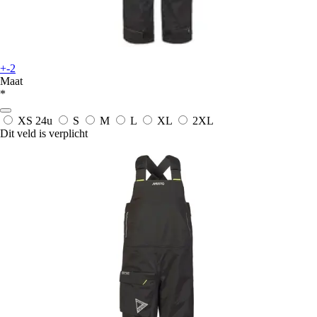
+-2
Maat
*
XS
24u
S
M
L
XL
2XL
Dit veld is verplicht