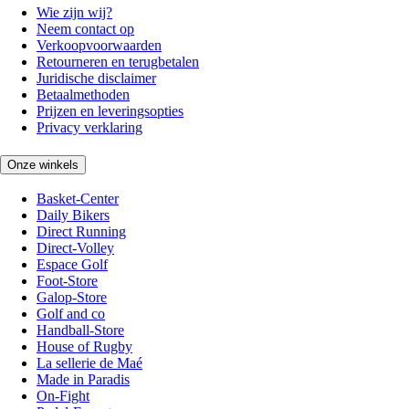
Wie zijn wij?
Neem contact op
Verkoopvoorwaarden
Retourneren en terugbetalen
Juridische disclaimer
Betaalmethoden
Prijzen en leveringsopties
Privacy verklaring
Onze winkels
Basket-Center
Daily Bikers
Direct Running
Direct-Volley
Espace Golf
Foot-Store
Galop-Store
Golf and co
Handball-Store
House of Rugby
La sellerie de Maé
Made in Paradis
On-Fight