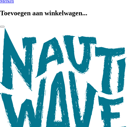
Merken
Toevoegen aan winkelwagen...