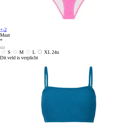
+-2
Maat
*
S
M
L
XL
24u
Dit veld is verplicht