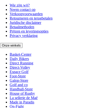
Wie zijn wij?
Neem contact op
Verkoopvoorwaarden
Retourneren en terugbetalen
Juridische disclaimer
Betaalmethoden
Prijzen en leveringsopties
Privacy verklaring
Onze winkels
Basket-Center
Daily Bikers
Direct Running
Direct-Volley
Espace Golf
Foot-Store
Galop-Store
Golf and co
Handball-Store
House of Rugby
La sellerie de Maé
Made in Paradis
On-Fight