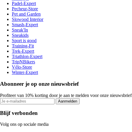
Padel-Expert
Pecheur-Store
Pet and Garden
Slowood Interior
Smash-Expert
Sneak'In
Sneakids
Sport is good
Training-Fit
Trek-Expert
Triathlon-Expert
TripNBikers
Vélo-Store
Winter-Expert
Abonneer je op onze nieuwsbrief
Profiteer van 10% korting door je aan te melden voor onze nieuwsbrief
Aanmelden
Blijf verbonden
Volg ons op sociale media